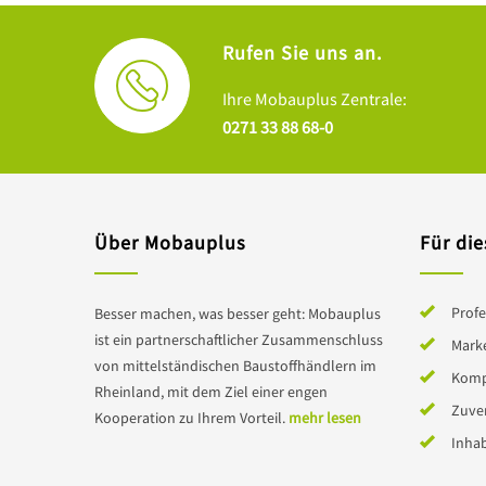
Rufen Sie uns an.
Ihre Mobauplus Zentrale:
0271 33 88 68-0
Über Mobauplus
Für die
Profe
Besser machen, was besser geht: Mobauplus
ist ein partnerschaftlicher Zusammenschluss
Mark
von mittelständischen Baustoffhändlern im
Komp
Rheinland, mit dem Ziel einer engen
Zuver
Kooperation zu Ihrem Vorteil.
mehr lesen
Inha