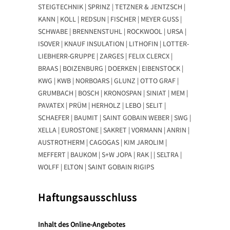
STEIGTECHNIK | SPRINZ | TETZNER & JENTZSCH |
KANN | KOLL | REDSUN | FISCHER | MEYER GUSS |
SCHWABE | BRENNENSTUHL | ROCKWOOL | URSA |
ISOVER | KNAUF INSULATION | LITHOFIN | LOTTER-
LIEBHERR-GRUPPE | ZARGES | FELIX CLERCX |
BRAAS | BOIZENBURG | DOERKEN | EIBENSTOCK |
KWG | KWB | NORBOARS | GLUNZ | OTTO GRAF |
GRUMBACH | BOSCH | KRONOSPAN | SINIAT | MEM |
PAVATEX | PRÜM | HERHOLZ | LEBO | SELIT |
SCHAEFER | BAUMIT | SAINT GOBAIN WEBER | SWG |
XELLA | EUROSTONE | SAKRET | VORMANN | ANRIN |
AUSTROTHERM | CAGOGAS | KIM JAROLIM |
MEFFERT | BAUKOM | S+W JOPA | RAK | | SELTRA |
WOLFF | ELTON | SAINT GOBAIN RIGIPS
Haftungsausschluss
Inhalt des Online-Angebotes