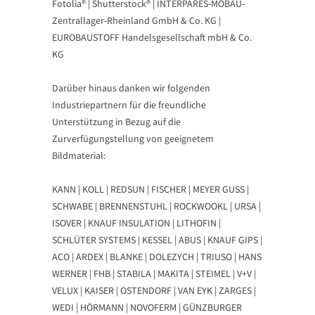
Fotolia® | Shutterstock® | INTERPARES-MOBAU-
Zentrallager-Rheinland GmbH & Co. KG |
EUROBAUSTOFF Handelsgesellschaft mbH & Co.
KG
Darüber hinaus danken wir folgenden
Industriepartnern für die freundliche
Unterstützung in Bezug auf die
Zurverfügungstellung von geeignetem
Bildmaterial:
KANN | KOLL | REDSUN | FISCHER | MEYER GUSS |
SCHWABE | BRENNENSTUHL | ROCKWOOKL | URSA |
ISOVER | KNAUF INSULATION | LITHOFIN |
SCHLÜTER SYSTEMS | KESSEL | ABUS | KNAUF GIPS |
ACO | ARDEX | BLANKE | DOLEZYCH | TRIUSO | HANS
WERNER | FHB | STABILA | MAKITA | STEIMEL | V+V |
VELUX | KAISER | OSTENDORF | VAN EYK | ZARGES |
WEDI | HÖRMANN | NOVOFERM | GÜNZBURGER