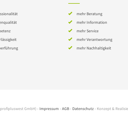
ssionalität
mehr Beratung
enqualität
mehr Information
etenz
mehr Service
lässigkeit
mehr Verantwortung
berführung
mehr Nachhaltigkeit
profipluswest GmbH) ‐
Impressum
‐
AGB
‐
Datenschutz
‐ Konzept & Realisi