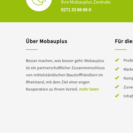
Ihre Mobauplus Zentrale:
0271 33 88 68-0
Über Mobauplus
Für die
Profe
Besser machen, was besser geht: Mobauplus
ist ein partnerschaftlicher Zusammenschluss
Mark
von mittelständischen Baustoffhändlern im
Komp
Rheinland, mit dem Ziel einer engen
Zuver
Kooperation zu Ihrem Vorteil.
mehr lesen
Inha