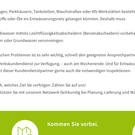
agen, Parkhäusern, Tankstellen, Waschstraßen oder Kfz-Werkstätten besteht d
offe oder Öle ins Entwässerungsnetz gelangen könnten. Deshalb muss
Abwasser mittels Leichtflüssigkeitsabscheidern (Benzinabscheidern) vorbeha
er oder Grundwasser verunreinigen.
schen Problemen ist es sehr wichtig, schnell den geeigneten Ansprechpartner
erkskundendienst zur Verfügung, – auch am Wochenende. Und für Entwäss
 dieser Kundendienstpartner gerne auch die notwendigen Inspektionen.
h, welches Ziel Sie verfolgen: Zählen Sie auf uns!
stützen Sie mit unserem Netzwerk fachkundig bei Planung, Lieferung und W
Kommen Sie vorbei.