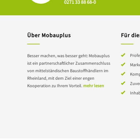
0271 33 88 68-0
Über Mobauplus
Für die
Profe
Besser machen, was besser geht: Mobauplus
ist ein partnerschaftlicher Zusammenschluss
Mark
von mittelständischen Baustoffhändlern im
Komp
Rheinland, mit dem Ziel einer engen
Zuver
Kooperation zu Ihrem Vorteil.
mehr lesen
Inha