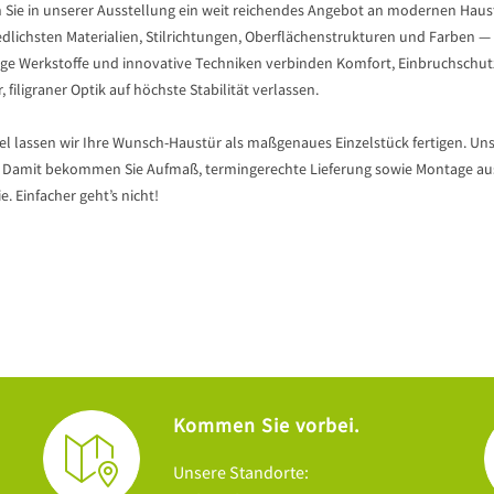
 Sie in unserer Ausstellung ein weit reichendes Angebot an modernen Haus
edlichsten Materialien, Stilrichtungen, Oberflächenstrukturen und Farbe
ge Werkstoffe und innovative Techniken verbinden Komfort, Einbruchschutz,
r, filigraner Optik auf höchste Stabilität verlassen.
gel lassen wir Ihre Wunsch-Haustür als maßgenaues Einzelstück fertigen. 
 Damit bekommen Sie Aufmaß, termingerechte Lieferung sowie Montage aus e
e. Einfacher geht’s nicht!
Kommen Sie vorbei.
Unsere Standorte: