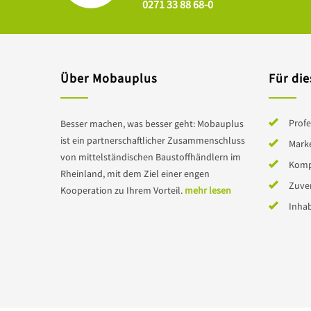
0271 33 88 68-0
Über Mobauplus
Für die
Profe
Besser machen, was besser geht: Mobauplus
ist ein partnerschaftlicher Zusammenschluss
Mark
von mittelständischen Baustoffhändlern im
Komp
Rheinland, mit dem Ziel einer engen
Zuver
Kooperation zu Ihrem Vorteil.
mehr lesen
Inha